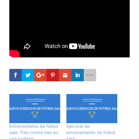
Entrenamiento de fútbol
Ejercicio de
sala: Tres contra tres en
entrenamiento de fútbol
una portería
sala: