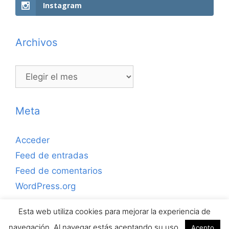
Instagram
Archivos
Archivos
Meta
Acceder
Feed de entradas
Feed de comentarios
WordPress.org
Esta web utiliza cookies para mejorar la experiencia de
Copyrihgt © 2026 ejerciciosdefutbolsala.com por José
navegación. Al navegar estás aceptando su uso.
Acepto