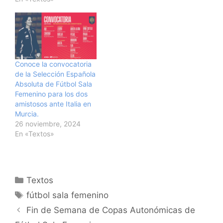
Conoce la convocatoria
de la Selección Española
Absoluta de Fútbol Sala
Femenino para los dos
amistosos ante Italia en
Murcia.
26 noviembre, 2024
En «Textos»
Categorías
Textos
Etiquetas
fútbol sala femenino
Navegación
Fin de Semana de Copas Autonómicas de
de