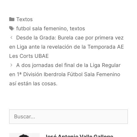
Categorías
Textos
Etiquetas
futbol sala femenino
,
textos
Navegación
Desde la Grada: Burela cae por primera vez
de
en Liga ante la revelación de la Temporada AE
entradas
Les Corts UBAE
A dos jornadas del final de la Liga Regular
en 1ª División Iberdrola Fútbol Sala Femenino
así están las cosas.
Buscar:
José Antonio Valle Gallego
,