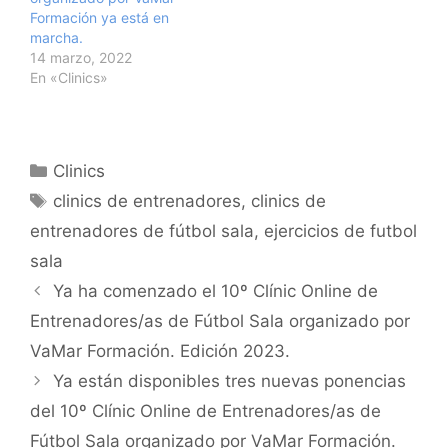
Formación ya está en
marcha.
14 marzo, 2022
En «Clinics»
Categorías
Clinics
Etiquetas
clinics de entrenadores
,
clinics de
entrenadores de fútbol sala
,
ejercicios de futbol
sala
Navegación
Ya ha comenzado el 10º Clínic Online de
de
Entrenadores/as de Fútbol Sala organizado por
entradas
VaMar Formación. Edición 2023.
Ya están disponibles tres nuevas ponencias
del 10º Clínic Online de Entrenadores/as de
Fútbol Sala organizado por VaMar Formación.