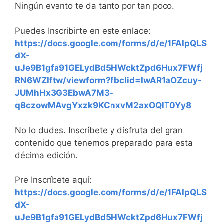
Ningún evento te da tanto por tan poco.
Puedes Inscribirte en este enlace:
https://docs.google.com/forms/d/e/1FAIpQLS
dX-
uJe9B1gfa91GELydBd5HWcktZpd6Hux7FWfj
RN6WZIftw/viewform?fbclid=IwAR1aOZcuy-
JUMhHx3G3EbwA7M3-
q8czowMAvgYxzk9KCnxvM2axOQlT0Yy8
No lo dudes. Inscríbete y disfruta del gran
contenido que tenemos preparado para esta
décima edición.
Pre Inscríbete aquí:
https://docs.google.com/forms/d/e/1FAIpQLS
dX-
uJe9B1gfa91GELydBd5HWcktZpd6Hux7FWfj