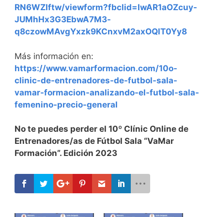
RN6WZIftw/viewform?fbclid=IwAR1aOZcuy-
JUMhHx3G3EbwA7M3-
q8czowMAvgYxzk9KCnxvM2axOQlT0Yy8
Más información en:
https://www.vamarformacion.com/10o-
clinic-de-entrenadores-de-futbol-sala-
vamar-formacion-analizando-el-futbol-sala-
femenino-precio-general
No te puedes perder el 10º Clínic Online de
Entrenadores/as de Fútbol Sala “VaMar
Formación”. Edición 2023