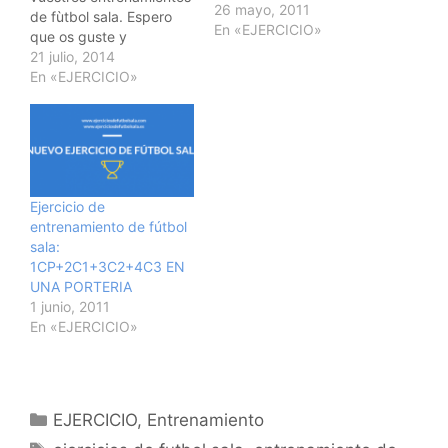
26 mayo, 2011
de fùtbol sala. Espero
En «EJERCICIO»
que os guste y
sobretodo que os resulte
21 julio, 2014
ùtil. Si quereis contactar
En «EJERCICIO»
conmigo:
vallegallego@gmail.com.
Un saludo. @vallefutsal
Ejercicio de
entrenamiento de Futbol
Sala: 6 contra 3 màs 3
Ejercicio de
contra 3 atacando una
entrenamiento de fútbol
portería u otra.
sala:
JUGADORES…
1CP+2C1+3C2+4C3 EN
UNA PORTERIA
1 junio, 2011
En «EJERCICIO»
Categorías
EJERCICIO
,
Entrenamiento
Etiquetas