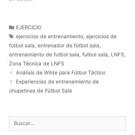
Categorías
EJERCICIO
Etiquetas
ejercicios de entrenamiento
,
ejercicios de
futbol sala
,
entrenador de fútbol sala
,
entrenamiento de futbol sala
,
futbol sala
,
LNFS
,
Zona Técnica de LNFS
Navegación
Análisis de Wilde para Fútbol Táctico
de
Experiencias de entrenamiento de
entradas
chupetines de Fútbol Sala
Buscar: