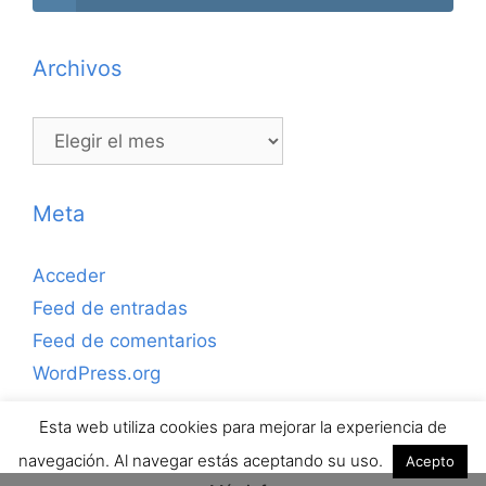
Archivos
Archivos
Meta
Acceder
Feed de entradas
Feed de comentarios
WordPress.org
Esta web utiliza cookies para mejorar la experiencia de
Copyrihgt © 2026 ejerciciosdefutbolsala.com por José
navegación. Al navegar estás aceptando su uso.
Acepto
Antonio Valle · Todos los derechos reservados.