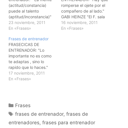
(actitud/constancia)
romperse el ojete por el
puede al talento
compañero de al lado."
(aptitud/inconstancia)"
GABI HEINZE "El F. sala
M. Sanchís " Si lo sabes,
23 noviembre, 2011
es un deporte de tan
16 noviembre, 2011
anticipate."
En «Frases»
pocos jugadores que en
En «Frases»
cuanto uno se rinde,el
Frases de entrenador
equipo pierde, para
FRASECICAS DE
empezar un 20% de su
ENTRENADOR: "Lo
efectividad." J. MORA
importante no es como
"El talento es un 10% de
te adaptas , sino lo
inspiraciòn…
rapido que lo haces."
ETTORE MESSINA "Los
17 noviembre, 2011
milagros cuando se
En «Frases»
repiten se llama: Trabajo
bien hecho." Anònimo
"No gana un entrenador
solo, lo hace un equipo."
Categorías
Frases
AITO GARCIA RENESES
Etiquetas
frases de entrenador
,
frases de
entrenadores
,
frases para entrenador