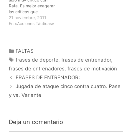
las personas abandonan
que es los que deben
Rafa. Es mejor exagerar
justo cuando estàn a
hacer en la cancha para
las criticas que
punto de conseguir el…
ganar…
aligerarlas. Nunca
21 noviembre, 2011
aceptè excusas para
En «Acciones Tàcticas»
justificar las derrotas. Lo
que marca la diferencia
es el trabajo duro. El que
se crea mejor por ganar
Categorías
FALTAS
algo es un estupido."
Etiquetas
Tony Nadal ( Tio y
frases de deporte
,
frases de entrenador
,
entrenador…
frases de entrenadores
,
frases de motivación
Navegación
FRASES DE ENTRENADOR:
de
Jugada de ataque cinco contra cuatro. Pase
entradas
y va. Variante
Deja un comentario