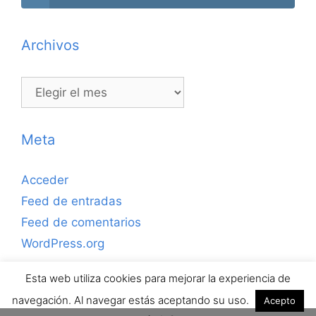
Archivos
Archivos
Meta
Acceder
Feed de entradas
Feed de comentarios
WordPress.org
Esta web utiliza cookies para mejorar la experiencia de
Copyrihgt © 2026 ejerciciosdefutbolsala.com por José
navegación. Al navegar estás aceptando su uso.
Acepto
Antonio Valle · Todos los derechos reservados.