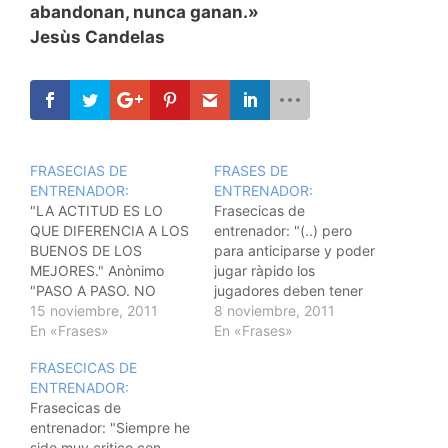
abandonan, nunca ganan.»
Jesùs Candelas
FRASECIAS DE
FRASES DE
ENTRENADOR:
ENTRENADOR:
"LA ACTITUD ES LO
Frasecicas de
QUE DIFERENCIA A LOS
entrenador: "(..) pero
BUENOS DE LOS
para anticiparse y poder
MEJORES." Anònimo
jugar ràpido los
"PASO A PASO. NO
jugadores deben tener
CONCIBO OTRA
15 noviembre, 2011
unas pistas claras
8 noviembre, 2011
MANERA DE LOGRAR
En «Frases»
acerca de aquello que
En «Frases»
LAS COSAS." Michael
tiene mayor probabilidad
FRASECICAS DE
Jordan "Hay que
de ocurrir, a estos le
ENTRENADOR:
entrenar y jugar con
llamamos experiencia."
Frasecicas de
sensación de ganador."
"Un aspecto primordial
entrenador: "Siempre he
Anònimo "La mayorìa de
es los jugadores sepan
sido muy critico con