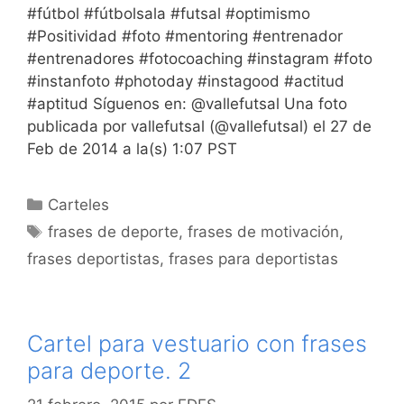
#fútbol #fútbolsala #futsal #optimismo
#Positividad #foto #mentoring #entrenador
#entrenadores #fotocoaching #instagram #foto
#instanfoto #photoday #instagood #actitud
#aptitud Síguenos en: @vallefutsal Una foto
publicada por vallefutsal (@vallefutsal) el 27 de
Feb de 2014 a la(s) 1:07 PST
Categorías
Carteles
Etiquetas
frases de deporte
,
frases de motivación
,
frases deportistas
,
frases para deportistas
Cartel para vestuario con frases
para deporte. 2