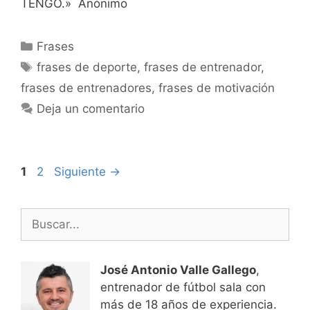
TENGO.» Anònimo
Categorías
Frases
Etiquetas
frases de deporte
,
frases de entrenador
,
frases de entrenadores
,
frases de motivación
Deja un comentario
Navegación
Página
Página
1
2
Siguiente
→
de
entradas
Buscar:
José Antonio Valle Gallego
,
entrenador de fútbol sala con
más de 18 años de experiencia.