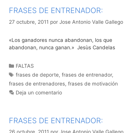
FRASES DE ENTRENADOR:
27 octubre, 2011
por
Jose Antonio Valle Gallego
«Los ganadores nunca abandonan, los que
abandonan, nunca ganan.» Jesùs Candelas
Categorías
FALTAS
Etiquetas
frases de deporte
,
frases de entrenador
,
frases de entrenadores
,
frases de motivación
Deja un comentario
FRASES DE ENTRENADOR:
26 octubre, 2011
por
Jose Antonio Valle Gallego