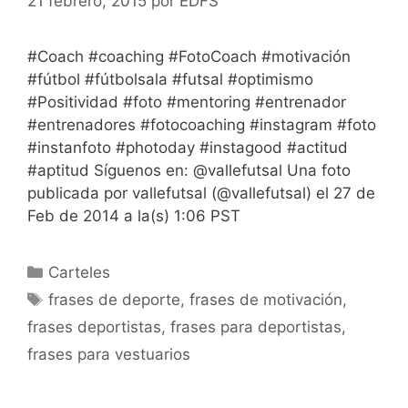
21 febrero, 2015
por
EDFS
#Coach #coaching #FotoCoach #motivación
#fútbol #fútbolsala #futsal #optimismo
#Positividad #foto #mentoring #entrenador
#entrenadores #fotocoaching #instagram #foto
#instanfoto #photoday #instagood #actitud
#aptitud Síguenos en: @vallefutsal Una foto
publicada por vallefutsal (@vallefutsal) el 27 de
Feb de 2014 a la(s) 1:06 PST
Categorías
Carteles
Etiquetas
frases de deporte
,
frases de motivación
,
frases deportistas
,
frases para deportistas
,
frases para vestuarios