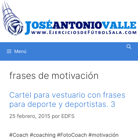
Saltar
al
contenido
Menú
frases de motivación
Cartel para vestuario con frases
para deporte y deportistas. 3
25 febrero, 2015
por
EDFS
#Coach #coaching #FotoCoach #motivación