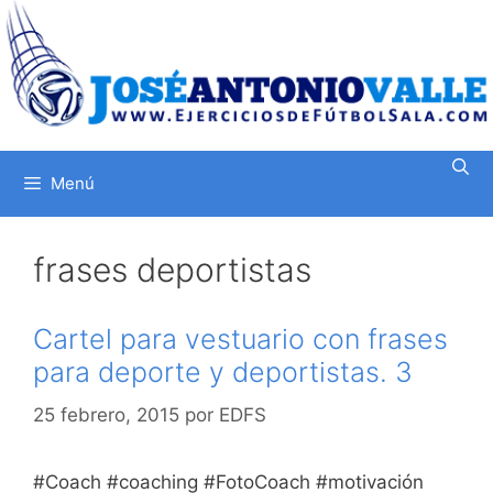
Saltar
al
contenido
Menú
frases deportistas
Cartel para vestuario con frases
para deporte y deportistas. 3
25 febrero, 2015
por
EDFS
#Coach #coaching #FotoCoach #motivación