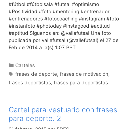
#fútbol #fútbolsala #futsal #optimismo
#Positividad #foto #mentoring #entrenador
#entrenadores #fotocoaching #instagram #foto
#instanfoto #photoday #instagood #actitud
#aptitud Síguenos en: @vallefutsal Una foto
publicada por vallefutsal (@vallefutsal) el 27 de
Feb de 2014 a la(s) 1:07 PST
Categorías
Carteles
Etiquetas
frases de deporte
,
frases de motivación
,
frases deportistas
,
frases para deportistas
Cartel para vestuario con frases
para deporte. 2