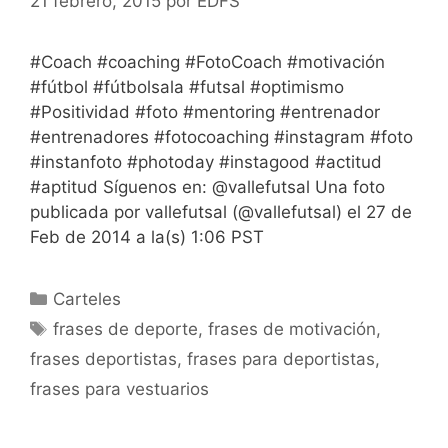
21 febrero, 2015
por
EDFS
#Coach #coaching #FotoCoach #motivación
#fútbol #fútbolsala #futsal #optimismo
#Positividad #foto #mentoring #entrenador
#entrenadores #fotocoaching #instagram #foto
#instanfoto #photoday #instagood #actitud
#aptitud Síguenos en: @vallefutsal Una foto
publicada por vallefutsal (@vallefutsal) el 27 de
Feb de 2014 a la(s) 1:06 PST
Categorías
Carteles
Etiquetas
frases de deporte
,
frases de motivación
,
frases deportistas
,
frases para deportistas
,
frases para vestuarios