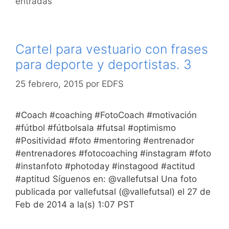
entradas
Cartel para vestuario con frases
para deporte y deportistas. 3
25 febrero, 2015
por
EDFS
#Coach #coaching #FotoCoach #motivación
#fútbol #fútbolsala #futsal #optimismo
#Positividad #foto #mentoring #entrenador
#entrenadores #fotocoaching #instagram #foto
#instanfoto #photoday #instagood #actitud
#aptitud Síguenos en: @vallefutsal Una foto
publicada por vallefutsal (@vallefutsal) el 27 de
Feb de 2014 a la(s) 1:07 PST