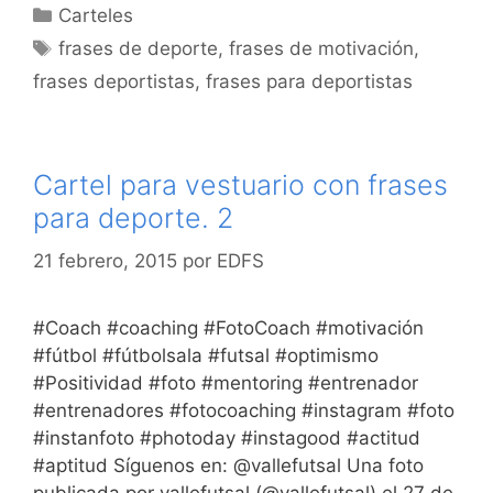
Categorías
Carteles
Etiquetas
frases de deporte
,
frases de motivación
,
frases deportistas
,
frases para deportistas
Cartel para vestuario con frases
para deporte. 2
21 febrero, 2015
por
EDFS
#Coach #coaching #FotoCoach #motivación
#fútbol #fútbolsala #futsal #optimismo
#Positividad #foto #mentoring #entrenador
#entrenadores #fotocoaching #instagram #foto
#instanfoto #photoday #instagood #actitud
#aptitud Síguenos en: @vallefutsal Una foto
publicada por vallefutsal (@vallefutsal) el 27 de