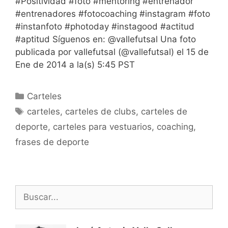
#Positividad #foto #mentoring #entrenador
#entrenadores #fotocoaching #instagram #foto
#instanfoto #photoday #instagood #actitud
#aptitud Síguenos en: @vallefutsal Una foto
publicada por vallefutsal (@vallefutsal) el 15 de
Ene de 2014 a la(s) 5:45 PST
Categorías
Carteles
Etiquetas
carteles
,
carteles de clubs
,
carteles de
deporte
,
carteles para vestuarios
,
coaching
,
frases de deporte
Buscar: