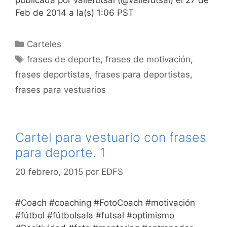
Feb de 2014 a la(s) 1:06 PST
Categorías
Carteles
Etiquetas
frases de deporte
,
frases de motivación
,
frases deportistas
,
frases para deportistas
,
frases para vestuarios
Cartel para vestuario con frases
para deporte. 1
20 febrero, 2015
por
EDFS
#Coach #coaching #FotoCoach #motivación
#fútbol #fútbolsala #futsal #optimismo