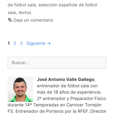
de fútbol sala
,
selección española de fútbol
sala
,
textos
Deja un comentario
Navegación
Página
Página
Página
1
2
3
Siguiente
→
de
entradas
Buscar:
José Antonio Valle Gallego
,
entrenador de fútbol sala con
más de 18 años de experiencia.
2º entrenador y Preparador Físico
durante 14ª Temporadas en Carnicer Torrejón
FS. Entrenador de Porteros por la RFEF. Director