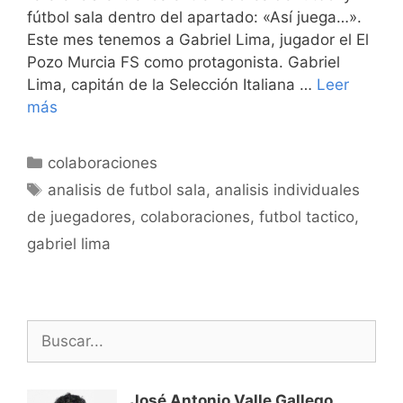
fútbol sala dentro del apartado: «Así juega…».
Este mes tenemos a Gabriel Lima, jugador el El
Pozo Murcia FS como protagonista. Gabriel
Lima, capitán de la Selección Italiana …
Leer
más
Categorías
colaboraciones
Etiquetas
analisis de futbol sala
,
analisis individuales
de juegadores
,
colaboraciones
,
futbol tactico
,
gabriel lima
Buscar:
José Antonio Valle Gallego
,