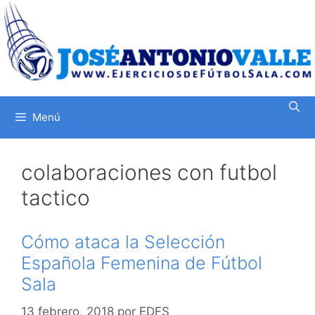
Saltar
al
contenido
Menú
colaboraciones con futbol
tactico
Cómo ataca la Selección
Española Femenina de Fútbol
Sala
13 febrero, 2018
por
EDFS