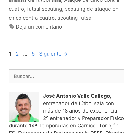
analisis de futbol sala
,
Ataque de cinco contra
cuatro
,
futsal scouting
,
scouting de ataque en
cinco contra cuatro
,
scouting futsal
Deja un comentario
Navegación
Página
Página
Página
1
2
…
5
Siguiente
→
de
entradas
Buscar:
José Antonio Valle Gallego
,
entrenador de fútbol sala con
más de 18 años de experiencia.
2º entrenador y Preparador Físico
durante 14ª Temporadas en Carnicer Torrejón