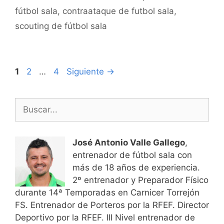
fútbol sala
,
contraataque de futbol sala
,
scouting de fútbol sala
Navegación
Página
Página
Página
1
2
…
4
Siguiente
→
de
entradas
Buscar:
José Antonio Valle Gallego
,
entrenador de fútbol sala con
más de 18 años de experiencia.
2º entrenador y Preparador Físico
durante 14ª Temporadas en Carnicer Torrejón
FS. Entrenador de Porteros por la RFEF. Director
Deportivo por la RFEF. III Nivel entrenador de