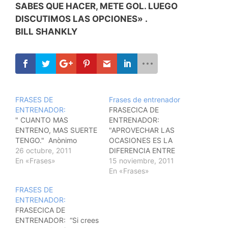
SABES QUE HACER, METE GOL. LUEGO
DISCUTIMOS LAS OPCIONES» .
BILL SHANKLY
FRASES DE
Frases de entrenador
ENTRENADOR:
FRASECICA DE
" CUANTO MAS
ENTRENADOR:
ENTRENO, MAS SUERTE
"APROVECHAR LAS
TENGO." Anònimo
OCASIONES ES LA
26 octubre, 2011
DIFERENCIA ENTRE
En «Frases»
JUGAR Y GANAR." "A
15 noviembre, 2011
LOS PARTIDOS SE VA A
En «Frases»
GANAR, NO A JUGAR."
FRASES DE
A. AGASSI
ENTRENADOR:
FRASECICA DE
ENTRENADOR: “Si crees