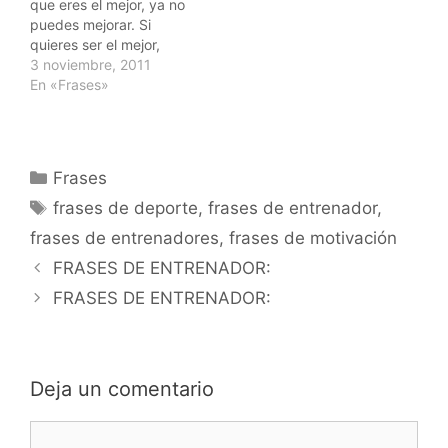
que eres el mejor, ya no
puedes mejorar. Si
quieres ser el mejor,
siempre debes hacerlo.”
3 noviembre, 2011
Valentino Rossi
En «Frases»
Categorías
Frases
Etiquetas
frases de deporte
,
frases de entrenador
,
frases de entrenadores
,
frases de motivación
Navegación
FRASES DE ENTRENADOR:
de
FRASES DE ENTRENADOR:
entradas
Deja un comentario
Comentario