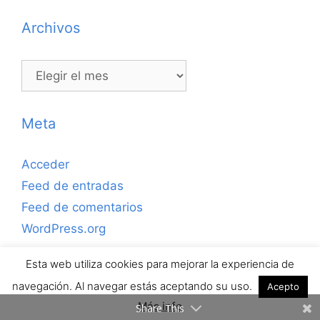
Archivos
Archivos
Meta
Acceder
Feed de entradas
Feed de comentarios
WordPress.org
Esta web utiliza cookies para mejorar la experiencia de
Copyrihgt © 2026 ejerciciosdefutbolsala.com por José
navegación. Al navegar estás aceptando su uso.
Acepto
Antonio Valle · Todos los derechos reservados.
Más info
Share This