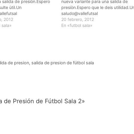
 salida de presiòn.Espero
nueva variante para una salida de
ulte ùtil.Un
presiòn.Espero que le deis utilidad.U
llefutsal
saludo@vallefutsal
o, 2012
20 febrero, 2012
 sala»
En «futbol sala»
lida de presion
,
salida de presion de fútbol sala
 de Presión de Fútbol Sala 2»