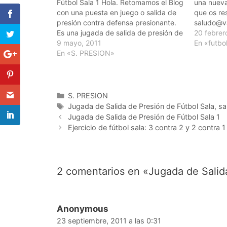
Fútbol Sala 1 Hola. Retomamos el Blog
una nueva
con una puesta en juego o salida de
que os res
presión contra defensa presionante.
saludo@va
Es una jugada de salida de presión de
20 febrer
fútbol sala muy clásica y seguro que
9 mayo, 2011
En «futbol
muchos la realizáis pero siempre
En «S. PRESION»
viene bien rememorar y recordar…
Categorías
S. PRESION
Etiquetas
Jugada de Salida de Presión de Fútbol Sala
,
sa
Navegación
Jugada de Salida de Presión de Fútbol Sala 1
de
Ejercicio de fútbol sala: 3 contra 2 y 2 contra 1
entradas
2 comentarios en «Jugada de Salida
Anonymous
23 septiembre, 2011 a las 0:31