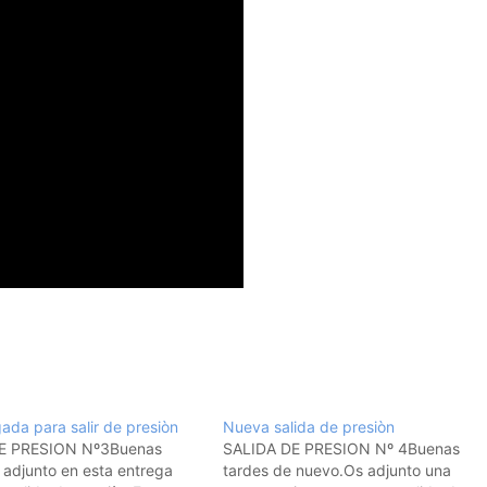
ada para salir de presiòn
Nueva salida de presiòn
E PRESION Nº3Buenas
SALIDA DE PRESION Nº 4Buenas
 adjunto en esta entrega
tardes de nuevo.Os adjunto una