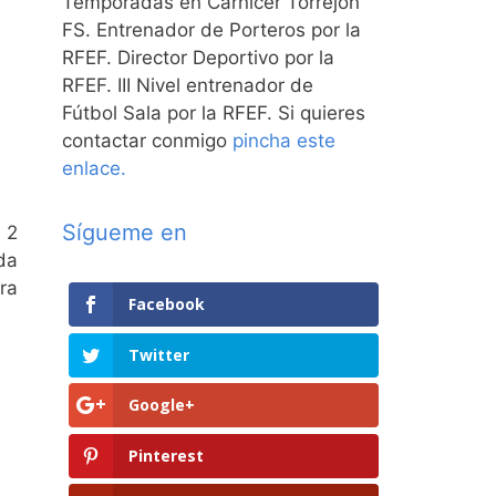
Temporadas en Carnicer Torrejón
FS. Entrenador de Porteros por la
RFEF. Director Deportivo por la
RFEF. III Nivel entrenador de
Fútbol Sala por la RFEF. Si quieres
contactar conmigo
pincha este
enlace.
Sígueme en
 2
da
ra
Facebook
Twitter
Google+
Pinterest