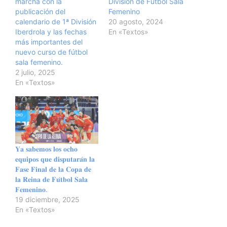
marcha con la
División de Fútbol Sala
publicación del
Femenino
calendario de 1ª División
20 agosto, 2024
Iberdrola y las fechas
En «Textos»
más importantes del
nuevo curso de fútbol
sala femenino.
2 julio, 2025
En «Textos»
𝐘𝐚 𝐬𝐚𝐛𝐞𝐦𝐨𝐬 𝐥𝐨𝐬 𝐨𝐜𝐡𝐨
𝐞𝐪𝐮𝐢𝐩𝐨𝐬 𝐪𝐮𝐞 𝐝𝐢𝐬𝐩𝐮𝐭𝐚𝐫𝐚́𝐧 𝐥𝐚
𝐅𝐚𝐬𝐞 𝐅𝐢𝐧𝐚𝐥 𝐝𝐞 𝐥𝐚 𝐂𝐨𝐩𝐚 𝐝𝐞
𝐥𝐚 𝐑𝐞𝐢𝐧𝐚 𝐝𝐞 𝐅𝐮́𝐭𝐛𝐨𝐥 𝐒𝐚𝐥𝐚
𝐅𝐞𝐦𝐞𝐧𝐢𝐧𝐨.
19 diciembre, 2025
En «Textos»