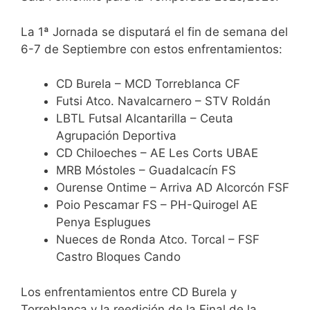
La 1ª Jornada se disputará el fin de semana del
6-7 de Septiembre con estos enfrentamientos:
CD Burela – MCD Torreblanca CF
Futsi Atco. Navalcarnero – STV Roldán
LBTL Futsal Alcantarilla – Ceuta
Agrupación Deportiva
CD Chiloeches – AE Les Corts UBAE
MRB Móstoles – Guadalcacín FS
Ourense Ontime – Arriva AD Alcorcón FSF
Poio Pescamar FS – PH-Quirogel AE
Penya Esplugues
Nueces de Ronda Atco. Torcal – FSF
Castro Bloques Cando
Los enfrentamientos entre CD Burela y
Torreblanca y la reedición de la Final de la