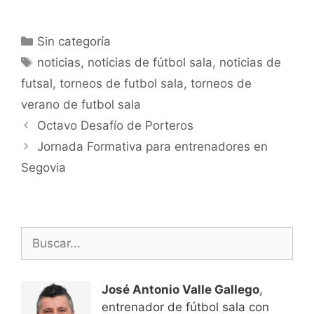
Categorías
Sin categoría
Etiquetas
noticias
,
noticias de fútbol sala
,
noticias de
futsal
,
torneos de futbol sala
,
torneos de
verano de futbol sala
Navegación
Octavo Desafío de Porteros
de
Jornada Formativa para entrenadores en
entradas
Segovia
Buscar:
José Antonio Valle Gallego
,
entrenador de fútbol sala con