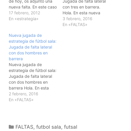
de hoy, os adjunto una
Jugada de falta lateral
nueva falta. En este caso
con tres en barrera.
una falta lateral con dos
17 febrero, 2012
Hola. En esta nueva
hombres en la barrera.
En «estrategia»
entrada de hoy os
3 febrero, 2016
Es muy sencilla a la vez
adjunto una nueva
En «FALTAS»
que clàsica. Espero que
jugada de estrategia de
Nueva jugada de
os resulte ùtil.Un saludo.
fútbol sala. En este caso
estrategia de fútbol sala:
es una nueva jugada de
Jugada de falta lateral
falta con tres hombres
con dos hombres en
en barrera desde zona
barrera
lateral. Os…
Nueva jugada de
estrategia de fútbol sala:
Jugada de falta lateral
con dos hombres en
barrera Hola. En esta
nueva entrada de la web
2 febrero, 2016
os adjunto una nueva
En «FALTAS»
jugada de estrategia de
fútbol sala. En este caso
es una jugada de falta
lateral de fútbol sala con
Categorías
FALTAS
,
futbol sala
,
futsal
dos hombres en…