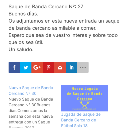
Saque de Banda Cercano Nº: 27
Buenos dìas.
Os adjuntamos en esta nueva entrada un saque
de banda cercano asimilable a corner.
Espero que sea de vuestro interes y sobre todo
que os sea ùtil.
Un saludo.
Nuevo Saque de Banda
Cercano Nº 30
Nuevo Saque de Banda
Cercano Nº 30Buenos
días.Comenzamos la
Jugada de Saque de
semana con esta nueva
Banda Cercano de
entrega con un Saque
Fútbol Sala 18
de Banda Cercano.Es
6 mayo, 2013