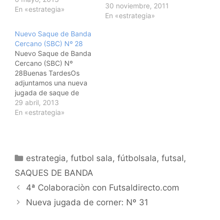
30 noviembre, 2011
una variante màs de las
En «estrategia»
En «estrategia»
muchas que se pueden
dar, de los presentados
Nuevo Saque de Banda
la semana pasada (SBC
Cercano (SBC) Nº 28
28 y 29).Espero que os
Nuevo Saque de Banda
guste y os sea ùtil.Un
Cercano (SBC) Nº
saludo
28Buenas TardesOs
adjuntamos una nueva
jugada de saque de
banda.En este caso la
29 abril, 2013
nùmero 28 ya.Espero
En «estrategia»
que os guste y sobre
todo que os resulte
ùtil.Ya me direis que os
parece. Un saludo
Categorías
estrategia
,
futbol sala
,
fútbolsala
,
futsal
,
SAQUES DE BANDA
Navegación
4ª Colaboraciòn con Futsaldirecto.com
de
Nueva jugada de corner: Nº 31
entradas