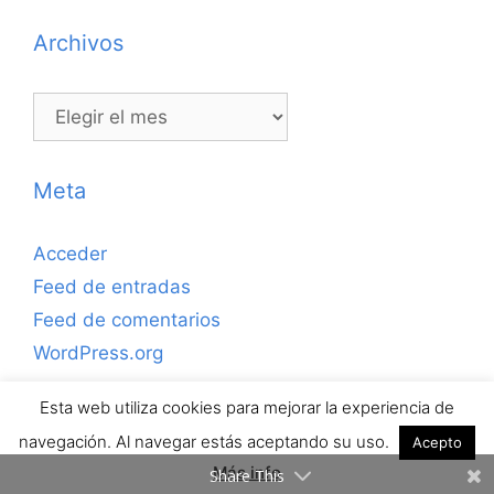
Archivos
Archivos
Meta
Acceder
Feed de entradas
Feed de comentarios
WordPress.org
Esta web utiliza cookies para mejorar la experiencia de
Copyrihgt © 2026 ejerciciosdefutbolsala.com por José
navegación. Al navegar estás aceptando su uso.
Acepto
Antonio Valle · Todos los derechos reservados.
Más info
Share This