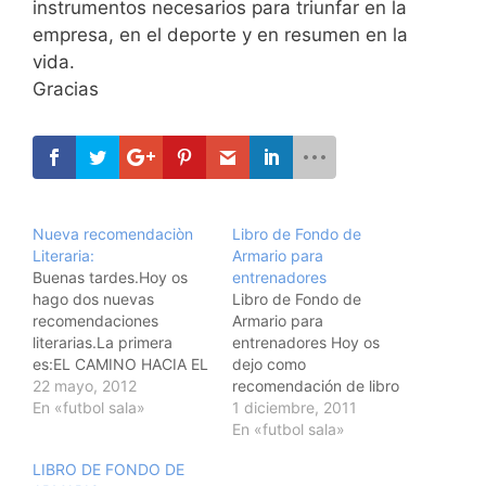
instrumentos necesarios para triunfar en la
empresa, en el deporte y en resumen en la
vida.
Gracias
Nueva recomendaciòn
Libro de Fondo de
Literaria:
Armario para
Buenas tardes.Hoy os
entrenadores
hago dos nuevas
Libro de Fondo de
recomendaciones
Armario para
literarias.La primera
entrenadores Hoy os
es:EL CAMINO HACIA EL
dejo como
ALTO RENDIMIENTO
22 mayo, 2012
recomendación de libro
DEPORTIVO EN EL
En «futbol sala»
de fondo de armario: "La
1 diciembre, 2011
FÚTBOL SALA. De
pelota no entra por
En «futbol sala»
Javier Alvarez
azar", de Ferran Soriano.
LIBRO DE FONDO DE
Medina.Para los que
Doy fe (como dice el