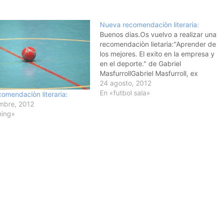
Nueva recomendaciòn literaria:
Buenos dias.Os vuelvo a realizar una
recomendaciòn lietaria:"Aprender de
los mejores. El exito en la empresa y
en el deporte." de Gabriel
MasfurrollGabriel Masfurroll, ex
directivo deportivo y actual consejer
24 agosto, 2012
delegado de UPS Hospitales nos
En «futbol sala»
omendaciòn literaria:
muestra como el deporte y la
mbre, 2012
empresa tienen muchos vinculos de
hing»
unión asi como los…