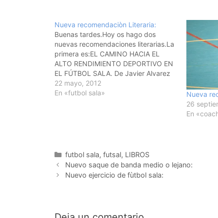
Nueva recomendaciòn Literaria:
Buenas tardes.Hoy os hago dos
nuevas recomendaciones literarias.La
primera es:EL CAMINO HACIA EL
ALTO RENDIMIENTO DEPORTIVO EN
EL FÚTBOL SALA. De Javier Alvarez
Medina.Para los que estamos metidos
22 mayo, 2012
en este mundo del deporte del alto
En «futbol sala»
Nueva rec
rendimiento y màs concretamente del
26 septie
fùtbol sala Javier Alvarez Medina es
En «coac
un referente. Es miembro…
Categorías
futbol sala
,
futsal
,
LIBROS
Navegación
Nuevo saque de banda medio o lejano:
de
Nuevo ejercicio de fùtbol sala:
entradas
Deja un comentario