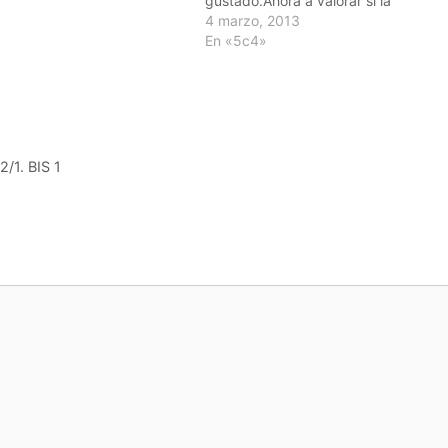
gustado.Ahora a valorar si la
podemos utilizar y a ponernos mano
4 marzo, 2013
a la obra.Un saludo@vallefutsal
En «5c4»
/1. BIS 1