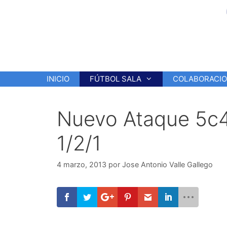
Saltar
al
contenido
INICIO
FÚTBOL SALA
COLABORACI
Nuevo Ataque 5c4
1/2/1
4 marzo, 2013
por
Jose Antonio Valle Gallego