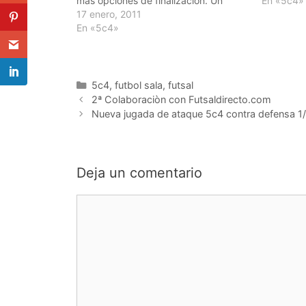
màs opciones de finalizaciòn. Un
En «5c4»
saludo. Contacto:
17 enero, 2011
vallegallego@gmail.com Twitter:
En «5c4»
@vallefutsal
Categorías
5c4
,
futbol sala
,
futsal
Navegación
2ª Colaboraciòn con Futsaldirecto.com
de
Nueva jugada de ataque 5c4 contra defensa 1/2
entradas
Deja un comentario
Comentario