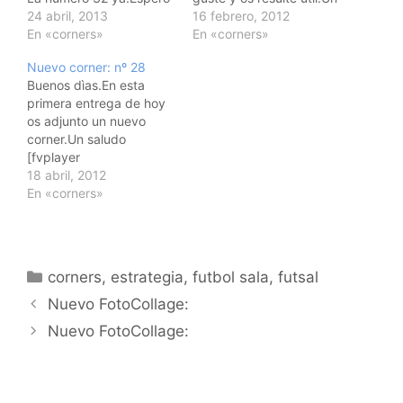
que os guste y sobre
24 abril, 2013
saludo [fvplayer
16 febrero, 2012
todo que os resulte
En «corners»
src=http://www.ejercicio
En «corners»
ùtil.Un
sdefutbolsala.com/wp-
Nuevo corner: nº 28
saludo@vallefutsal
content/uploads/2013/0
Buenos dìas.En esta
[fvplayer
7/CORNER-26.flv]
primera entrega de hoy
src=http://www.ejercicio
os adjunto un nuevo
sdefutbolsala.com/wp-
corner.Un saludo
content/uploads/2013/0
[fvplayer
7/CORNER-32.mp4]
src=http://www.ejercicio
18 abril, 2012
sdefutbolsala.com/wp-
En «corners»
content/uploads/2013/0
7/CORNER-28.flv]
Categorías
corners
,
estrategia
,
futbol sala
,
futsal
Navegación
Nuevo FotoCollage:
de
Nuevo FotoCollage:
entradas