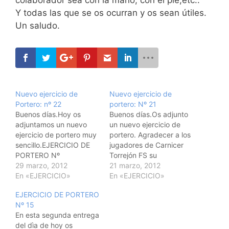
Y todas las que se os ocurran y os sean útiles.
Un saludo.
Nuevo ejercicio de
Nuevo ejercicio de
Portero: nº 22
portero: Nº 21
Buenos días.Hoy os
Buenos días.Os adjunto
adjuntamos un nuevo
un nuevo ejercicio de
ejercicio de portero muy
portero. Agradecer a los
sencillo.EJERCICIO DE
jugadores de Carnicer
PORTERO Nº
Torrejón FS su
22ESPACIO: Área de
29 marzo, 2012
colaboración.Un
21 marzo, 2012
Fútbol salaNº DE
En «EJERCICIO»
saludoEJERCICIO DE
En «EJERCICIO»
PORTEROS:
PORTERO Nº
EJERCICIO DE PORTERO
1COLABORADORES:
21ESPACIO: Área de
Nº 15
2MATERIAL: Porterías,
Fútbol salaNº DE
En esta segunda entrega
balonesOBJETIVO:
PORTEROS:
del dìa de hoy os
Velocidad de reacción,
1COLABORADORES: