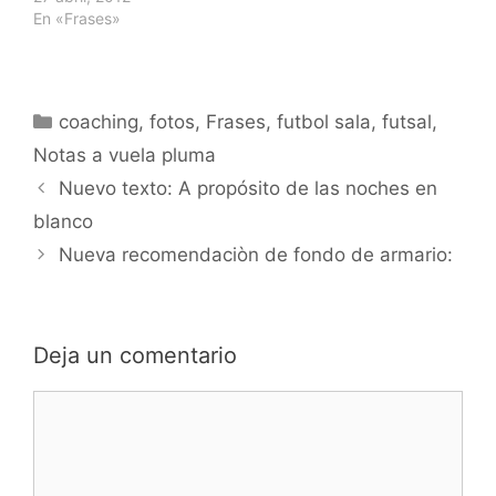
En «Frases»
Categorías
coaching
,
fotos
,
Frases
,
futbol sala
,
futsal
,
Notas a vuela pluma
Navegación
Nuevo texto: A propósito de las noches en
de
blanco
entradas
Nueva recomendaciòn de fondo de armario:
Deja un comentario
Comentario