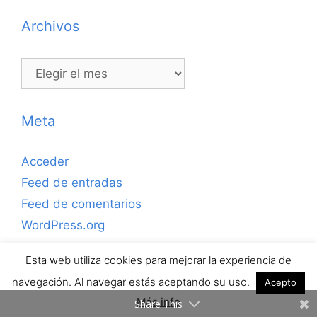
Archivos
Archivos
Meta
Acceder
Feed de entradas
Feed de comentarios
WordPress.org
Esta web utiliza cookies para mejorar la experiencia de
Copyrihgt © 2026 ejerciciosdefutbolsala.com por José
navegación. Al navegar estás aceptando su uso.
Acepto
Antonio Valle · Todos los derechos reservados.
Más info
Share This