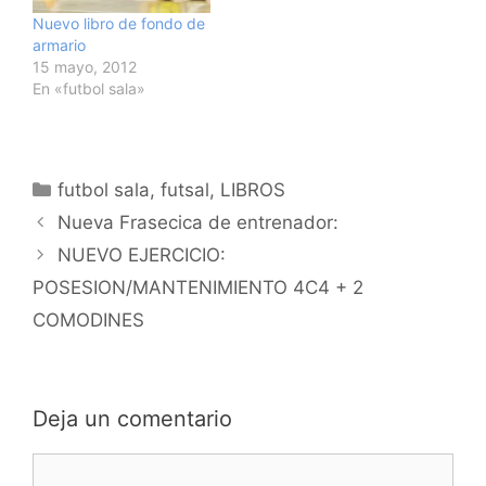
Nuevo libro de fondo de
armario
15 mayo, 2012
En «futbol sala»
Categorías
futbol sala
,
futsal
,
LIBROS
Navegación
Nueva Frasecica de entrenador:
de
NUEVO EJERCICIO:
entradas
POSESION/MANTENIMIENTO 4C4 + 2
COMODINES
Deja un comentario
Comentario