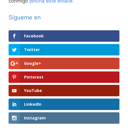
conmigo
pincha este enlace.
Sígueme en
Facebook
Twitter
Google+
Pinterest
YouTube
LinkedIn
Instagram