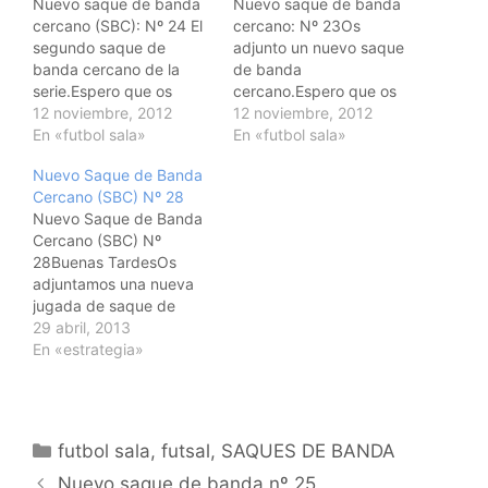
Nuevo saque de banda
Nuevo saque de banda
cercano (SBC): Nº 24 El
cercano: Nº 23Os
segundo saque de
adjunto un nuevo saque
banda cercano de la
de banda
serie.Espero que os
cercano.Espero que os
resulte ùtil.Un saludo
12 noviembre, 2012
guste.Os voy a incluir
12 noviembre, 2012
En «futbol sala»
tres màs a
En «futbol sala»
continuaciòn.Un saludo
Nuevo Saque de Banda
Cercano (SBC) Nº 28
Nuevo Saque de Banda
Cercano (SBC) Nº
28Buenas TardesOs
adjuntamos una nueva
jugada de saque de
banda.En este caso la
29 abril, 2013
nùmero 28 ya.Espero
En «estrategia»
que os guste y sobre
todo que os resulte
ùtil.Ya me direis que os
parece. Un saludo
Categorías
futbol sala
,
futsal
,
SAQUES DE BANDA
Navegación
Nuevo saque de banda nº 25