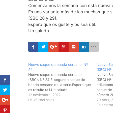
Comenzamos la semana con esta nueva e
Es una variante màs de las muchas que 
(SBC 28 y 29).
Espero que os guste y os sea ùtil.
Un saludo
Nuevo saque de banda cercano: Nº
Nuevo Sa
24
(SBC) Nº
Nuevo saque de banda cercano
Nuevo Sa
(SBC): Nº 24 El segundo saque de
(SBC) Nº
banda cercano de la serie.Espero que
adjuntamo
os resulte ùtil.Un saludo
saque de 
12 noviembre, 2012
nùmero 28
En «futbol sala»
sobre todo
29 abril, 
direis qu
En «estra