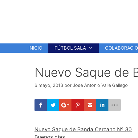
Saltar
al
contenido
INICIO
FÚTBOL SALA
COLABORACI
Nuevo Saque de 
6 mayo, 2013
por
Jose Antonio Valle Gallego
Nuevo Saque de Banda Cercano Nº 30
Buenos días.