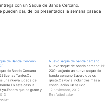
ntrega con un Saque de Banda Cercano.
se pueden dar, de los presentados la semana pasada
que de Banda Cercano
Nuevo saque de banda cercano
 28
Nuevo saque de banda cercano: Nº
que de Banda Cercano
23Os adjunto un nuevo saque de
 28Buenas TardesOs
banda cercano.Espero que os
s una nueva jugada de
guste.Os voy a incluir tres màs a
banda.En este caso la
continuaciòn.Un saludo
 ya.Espero que os guste y
12 noviembre, 2012
 que os resulte ùtil.Ya me
2013
En «futbol sala»
e os parece. Un saludo
tegia»