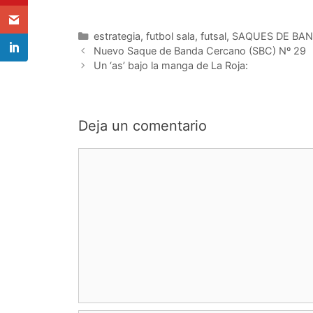
Categorías
estrategia
,
futbol sala
,
futsal
,
SAQUES DE BA
Navegación
Nuevo Saque de Banda Cercano (SBC) Nº 29
de
Un ‘as’ bajo la manga de La Roja:
entradas
Deja un comentario
Comentario