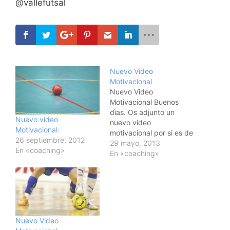
@vallefutsal
Nuevo Video
Motivacional
Nuevo Video
Motivacional Buenos
dìas. Os adjunto un
Nuevo video
nuevo video
Motivacional:
motivacional por si es de
26 septiembre, 2012
vuestro interes. Espero
29 mayo, 2013
En «coaching»
que os guste. Un saludo
En «coaching»
@vallefutsal
Nuevo Video