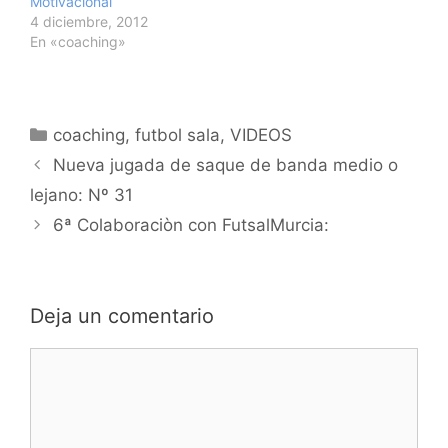
Motivacional
4 diciembre, 2012
En «coaching»
Categorías
coaching
,
futbol sala
,
VIDEOS
Navegación
Nueva jugada de saque de banda medio o
de
lejano: Nº 31
entradas
6ª Colaboraciòn con FutsalMurcia:
Deja un comentario
Comentario