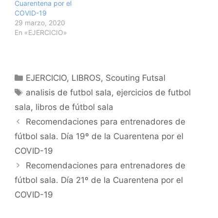
Cuarentena por el
COVID-19
29 marzo, 2020
En «EJERCICIO»
Categorías
EJERCICIO
,
LIBROS
,
Scouting Futsal
Etiquetas
analisis de futbol sala
,
ejercicios de futbol
sala
,
libros de fútbol sala
Navegación
Recomendaciones para entrenadores de
de
fútbol sala. Día 19º de la Cuarentena por el
entradas
COVID-19
Recomendaciones para entrenadores de
fútbol sala. Día 21º de la Cuarentena por el
COVID-19