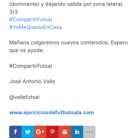
(dominante) y dejando salida por zona lateral.
3/3
#CompartirFutsal
#YoMeQuedoEnCasa
Mañana colgaremos nuevos contenidos. Espero
que os ayude.
#CompartirFutsal
José Antonio Valle
@vallefutsal
www.ejerciciosdefutbolsala.com