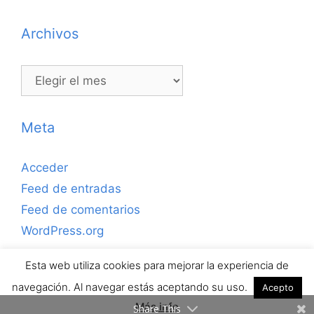
Archivos
Archivos
Meta
Acceder
Feed de entradas
Feed de comentarios
WordPress.org
Esta web utiliza cookies para mejorar la experiencia de
Copyrihgt © 2026 ejerciciosdefutbolsala.com por José
navegación. Al navegar estás aceptando su uso.
Acepto
Antonio Valle · Todos los derechos reservados.
Más info
Share This