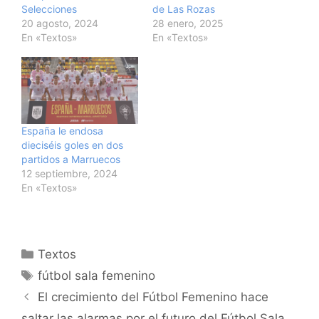
Selecciones
de Las Rozas
20 agosto, 2024
28 enero, 2025
En «Textos»
En «Textos»
España le endosa
dieciséis goles en dos
partidos a Marruecos
12 septiembre, 2024
En «Textos»
Categorías
Textos
Etiquetas
fútbol sala femenino
Navegación
El crecimiento del Fútbol Femenino hace
de
saltar las alarmas por el futuro del Fútbol Sala