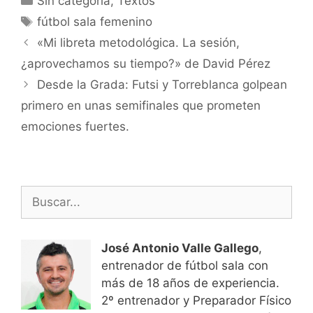
Sin categoría
,
Textos
Etiquetas
fútbol sala femenino
Navegación
«Mi libreta metodológica. La sesión,
de
¿aprovechamos su tiempo?» de David Pérez
entradas
Desde la Grada: Futsi y Torreblanca golpean
primero en unas semifinales que prometen
emociones fuertes.
Buscar:
José Antonio Valle Gallego
,
entrenador de fútbol sala con
más de 18 años de experiencia.
2º entrenador y Preparador Físico