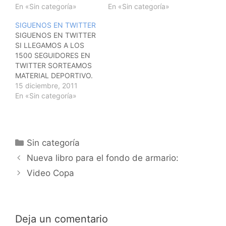
ADEMAS CUANDO
En «Sin categoría»
sabes, si no nos tienes
En «Sin categoría»
LLEGUEMOS A 1.500
"siguenos" y si ya eres
SIGUENOS EN TWITTER
SEGUIDORES
seguidor nuestro
SIGUENOS EN TWITTER
SORTEAREMOS ENTRE
recomiendanos. Un
SI LLEGAMOS A LOS
TODOS VOSOTROS
saludo . @VALLEFUTSAL
1500 SEGUIDORES EN
MATERIAL DEPORTIVO.
TWITTER SORTEAMOS
SEGUIDNOS EN :
MATERIAL DEPORTIVO.
@VALLEFUTSAL
AGREGATE Y
15 diciembre, 2011
RECOMIENDANOS.
En «Sin categoría»
@VALLEFUTSAL
Categorías
Sin categoría
Navegación
Nueva libro para el fondo de armario:
de
Video Copa
entradas
Deja un comentario