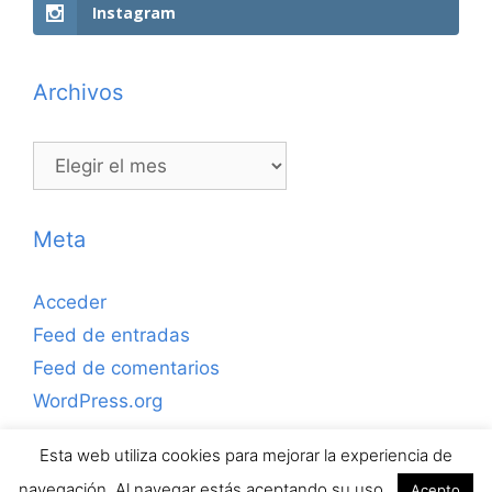
Instagram
Archivos
Archivos
Meta
Acceder
Feed de entradas
Feed de comentarios
WordPress.org
Esta web utiliza cookies para mejorar la experiencia de
Copyrihgt © 2026 ejerciciosdefutbolsala.com por José
navegación. Al navegar estás aceptando su uso.
Acepto