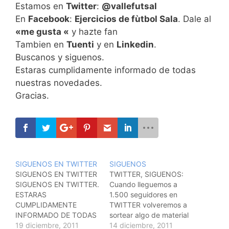
Estamos en
Twitter
:
@vallefutsal
En
Facebook
:
Ejercicios de fùtbol Sala
. Dale al
«me gusta «
y hazte fan
Tambien en
Tuenti
y en
Linkedin
.
Buscanos y siguenos.
Estaras cumplidamente informado de todas
nuestras novedades.
Gracias.
SIGUENOS EN TWITTER
SIGUENOS
SIGUENOS EN TWITTER
TWITTER, SIGUENOS:
SIGUENOS EN TWITTER.
Cuando lleguemos a
ESTARAS
1.500 seguidores en
CUMPLIDAMENTE
TWITTER volveremos a
INFORMADO DE TODAS
sortear algo de material
LAS NOVEDADES.
19 diciembre, 2011
deportivo. Asi que ya
14 diciembre, 2011