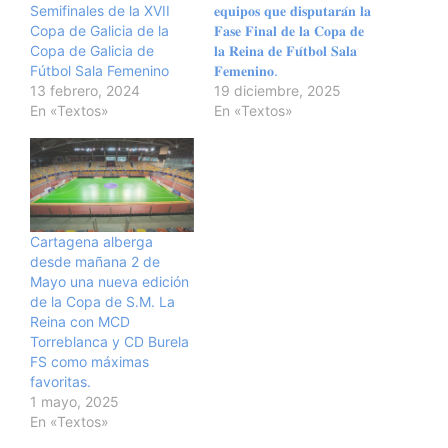
Semifinales de la XVII
𝐞𝐪𝐮𝐢𝐩𝐨𝐬 𝐪𝐮𝐞 𝐝𝐢𝐬𝐩𝐮𝐭𝐚𝐫𝐚́𝐧 𝐥𝐚
Copa de Galicia de la
𝐅𝐚𝐬𝐞 𝐅𝐢𝐧𝐚𝐥 𝐝𝐞 𝐥𝐚 𝐂𝐨𝐩𝐚 𝐝𝐞
Copa de Galicia de
𝐥𝐚 𝐑𝐞𝐢𝐧𝐚 𝐝𝐞 𝐅𝐮́𝐭𝐛𝐨𝐥 𝐒𝐚𝐥𝐚
Fútbol Sala Femenino
𝐅𝐞𝐦𝐞𝐧𝐢𝐧𝐨.
13 febrero, 2024
19 diciembre, 2025
En «Textos»
En «Textos»
Cartagena alberga
desde mañana 2 de
Mayo una nueva edición
de la Copa de S.M. La
Reina con MCD
Torreblanca y CD Burela
FS como máximas
favoritas.
1 mayo, 2025
En «Textos»