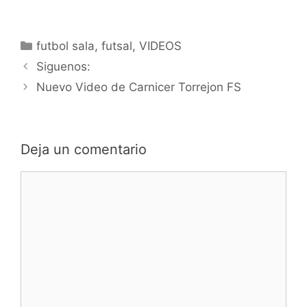
Categorías
futbol sala
,
futsal
,
VIDEOS
Navegación
Siguenos:
de
Nuevo Video de Carnicer Torrejon FS
entradas
Deja un comentario
Comentario