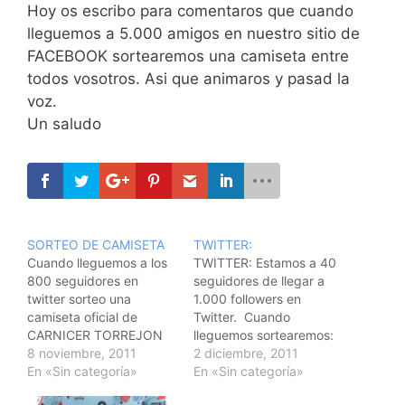
Hoy os escribo para comentaros que cuando
lleguemos a 5.000 amigos en nuestro sitio de
FACEBOOK sortearemos una camiseta entre
todos vosotros. Asi que animaros y pasad la
voz.
Un saludo
SORTEO DE CAMISETA
TWITTER:
Cuando lleguemos a los
TWITTER: Estamos a 40
800 seguidores en
seguidores de llegar a
twitter sorteo una
1.000 followers en
camiseta oficial de
Twitter. Cuando
CARNICER TORREJON
lleguemos sortearemos:
FS. Asi que ya sabeis.
8 noviembre, 2011
una camiseta de
2 diciembre, 2011
En «Sin categoría»
Carnicer Torrejon FS y
En «Sin categoría»
un polo y una camiseta