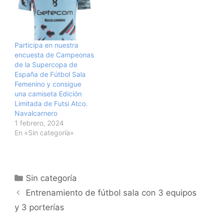
de Joma Sport. Asique
ya sabéis,
recomendadnos a
vuestros amigos.
@vallefutsal Un saludo
Participa en nuestra
encuesta de Campeonas
de la Supercopa de
España de Fútbol Sala
Femenino y consigue
una camiseta Edición
Limitada de Futsi Atco.
Navalcarnero
1 febrero, 2024
En «Sin categoría»
Categorías
Sin categoría
Navegación
Entrenamiento de fútbol sala con 3 equipos
de
y 3 porterías
entradas