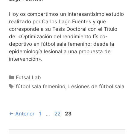
Hoy os compartimos un interesantísimo estudio
realizado por Carlos Lago Fuentes y que
corresponde a su Tesis Doctoral con el Título
de: «Optimización del rendimiento físico-
deportivo en fútbol sala femenino: desde la
epidemiología lesional a una propuesta de
intervención».
Categorías
Futsal Lab
Etiquetas
fútbol sala femenino
,
Lesiones de fútbol sala
Navegación
Página
Página
Página
←
Anterior
1
…
22
23
de
entradas
Buscar: