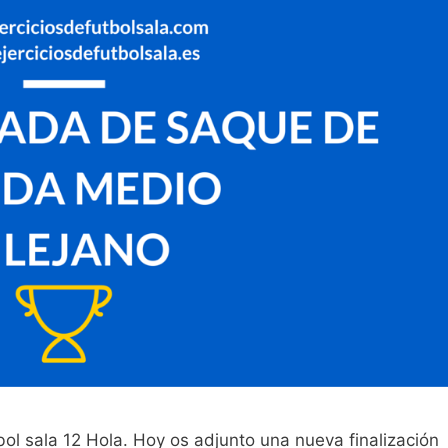
l sala 12 Hola. Hoy os adjunto una nueva finalización