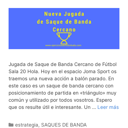
Jugada de Saque de Banda Cercano de Fútbol
Sala 20 Hola. Hoy en el espacio Joma Sport os
traemos una nueva acción a balón parado. En
este caso es un saque de banda cercano con
posicionamiento de partida en «triángulo» muy
común y utilizado por todos vosotros. Espero
que os resulte útil e interesante. Un …
Leer más
Categorías
estrategia
,
SAQUES DE BANDA