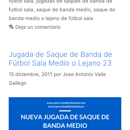
fútbol sala
,
jugadas de saques de banda de
futbol sala
,
saque de banda medio
,
saque de
banda medio o lejano de fútbol sala
Deja un comentario
Jugada de Saque de Banda de
Fútbol Sala Medio o Lejano 23
15 diciembre, 2011
por
Jose Antonio Valle
Gallego