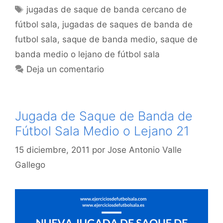
Etiquetas
jugadas de saque de banda cercano de
fútbol sala
,
jugadas de saques de banda de
futbol sala
,
saque de banda medio
,
saque de
banda medio o lejano de fútbol sala
Deja un comentario
Jugada de Saque de Banda de
Fútbol Sala Medio o Lejano 21
15 diciembre, 2011
por
Jose Antonio Valle
Gallego