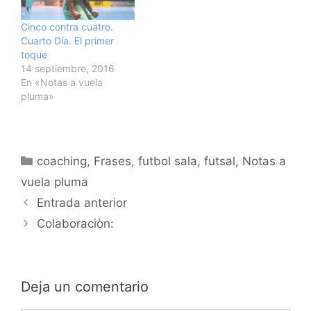
Cinco contra cuatro.
Cuarto Día. El primer
toque
14 septiembre, 2016
En «Notas a vuela
pluma»
Categorías
coaching
,
Frases
,
futbol sala
,
futsal
,
Notas a
vuela pluma
Navegación
Entrada anterior
de
Colaboraciòn:
entradas
Deja un comentario