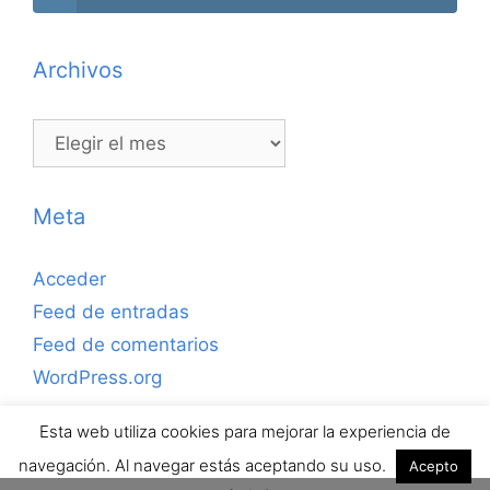
Archivos
Archivos
Meta
Acceder
Feed de entradas
Feed de comentarios
WordPress.org
Esta web utiliza cookies para mejorar la experiencia de
Copyrihgt © 2026 ejerciciosdefutbolsala.com por José
navegación. Al navegar estás aceptando su uso.
Acepto
Antonio Valle · Todos los derechos reservados.