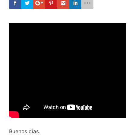
Buenos días.