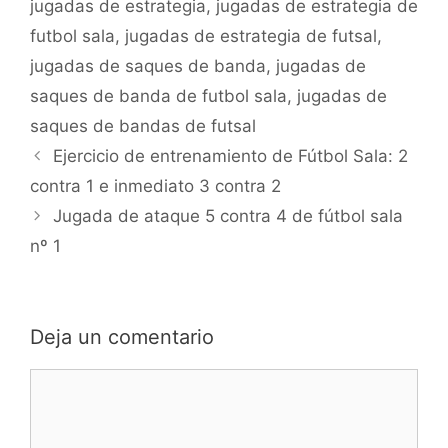
jugadas de estrategia
,
jugadas de estrategia de
futbol sala
,
jugadas de estrategia de futsal
,
jugadas de saques de banda
,
jugadas de
saques de banda de futbol sala
,
jugadas de
saques de bandas de futsal
Navegación
Ejercicio de entrenamiento de Fútbol Sala: 2
de
contra 1 e inmediato 3 contra 2
entradas
Jugada de ataque 5 contra 4 de fútbol sala
nº 1
Deja un comentario
Comentario