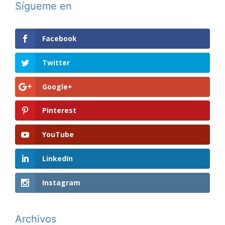
Sígueme en
Facebook
Twitter
Google+
Pinterest
YouTube
LinkedIn
Instagram
Archivos