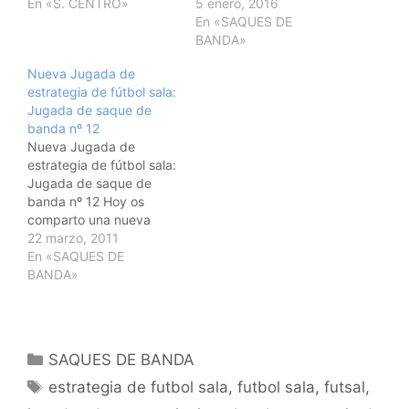
finalizaciones. Esa es la
En «S. CENTRO»
En este caso es una
5 enero, 2016
idea. Bueno,
nueva jugada de saque
En «SAQUES DE
agradeceros de nuevo la
de banda cercano de
BANDA»
acogida del blog y
fútbol sala. Espero que
Nueva Jugada de
comentaros que también
os guste y la utilicéis.
estrategia de fútbol sala:
estamos en twitter:
Seguro que a vosotros
Jugada de saque de
@vallefutsal y bueno
se os ocurren
banda nº 12
como…
numerosas…
Nueva Jugada de
estrategia de fútbol sala:
Jugada de saque de
banda nº 12 Hoy os
comparto una nueva
jugada de estrategia de
22 marzo, 2011
fútbol sala. En este caso
En «SAQUES DE
es una jugada de saque
BANDA»
de banda que se puede
realizar desde zona
cercana o media. La
jugada es muy sencilla.
Categorías
SAQUES DE BANDA
LLevamos…
Etiquetas
estrategia de futbol sala
,
futbol sala
,
futsal
,