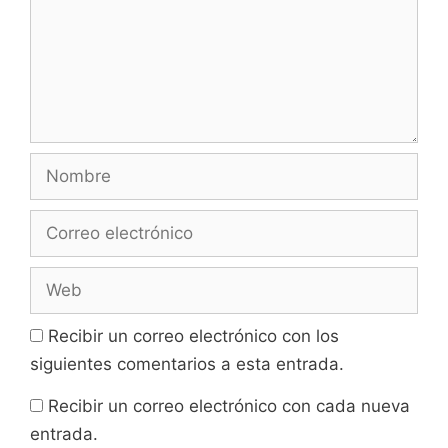
Nombre
Correo
electrónico
Web
Recibir un correo electrónico con los
siguientes comentarios a esta entrada.
Recibir un correo electrónico con cada nueva
entrada.