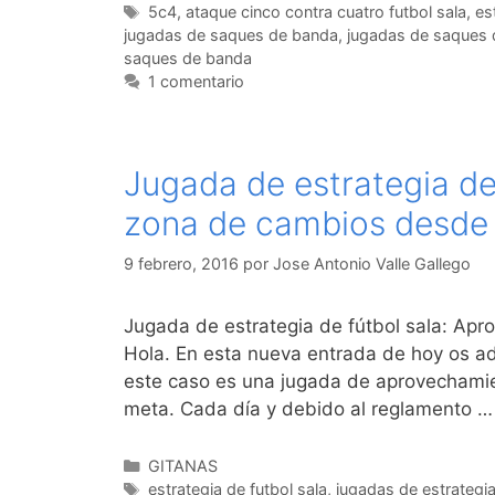
Etiquetas
5c4
,
ataque cinco contra cuatro futbol sala
,
es
jugadas de saques de banda
,
jugadas de saques d
saques de banda
1 comentario
Jugada de estrategia de
zona de cambios desde
9 febrero, 2016
por
Jose Antonio Valle Gallego
Jugada de estrategia de fútbol sala: A
Hola. En esta nueva entrada de hoy os ad
este caso es una jugada de aprovechami
meta. Cada día y debido al reglamento 
Categorías
GITANAS
Etiquetas
estrategia de futbol sala
,
jugadas de estrategi