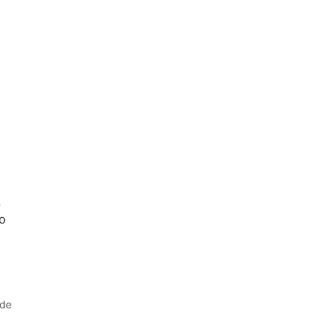
.
o
 de