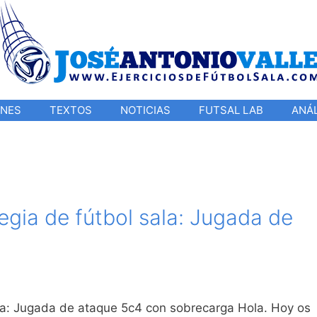
ONES
TEXTOS
NOTICIAS
FUTSAL LAB
ANÁL
gia de fútbol sala: Jugada de
la: Jugada de ataque 5c4 con sobrecarga Hola. Hoy os