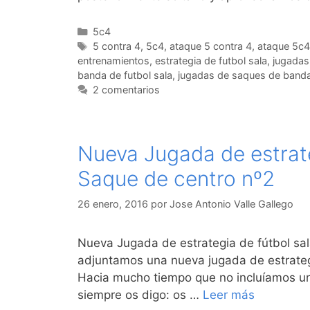
Categorías
5c4
Etiquetas
5 contra 4
,
5c4
,
ataque 5 contra 4
,
ataque 5c4
entrenamientos
,
estrategia de futbol sala
,
jugadas
banda de futbol sala
,
jugadas de saques de banda
2 comentarios
Nueva Jugada de estrate
Saque de centro nº2
26 enero, 2016
por
Jose Antonio Valle Gallego
Nueva Jugada de estrategia de fútbol sa
adjuntamos una nueva jugada de estrategi
Hacia mucho tiempo que no incluíamos un
siempre os digo: os …
Leer más