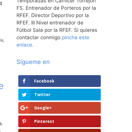
Temporadas en Carnicer Torrejón
c4
FS. Entrenador de Porteros por la
RFEF. Director Deportivo por la
RFEF. III Nivel entrenador de
Fútbol Sala por la RFEF. Si quieres
contactar conmigo
pincha este
ia
,
enlace.
Sígueme en
Facebook
e
Twitter
Google+
Pinterest
a.
n