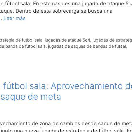
e fútbol sala. En este caso es una jugada de ataque 5
ataque. Dentro de esta sobrecarga se busca una
 …
Leer más
trategia de futbol sala
,
jugadas de ataque 5c4
,
jugadas de estrateg
e banda de futbol sala
,
jugadas de saques de bandas de futsal
,
 fútbol sala: Aprovechamiento d
 saque de meta
provechamiento de zona de cambios desde saque de met
junto una nueva jugada de estrategia de fútbol sala. E