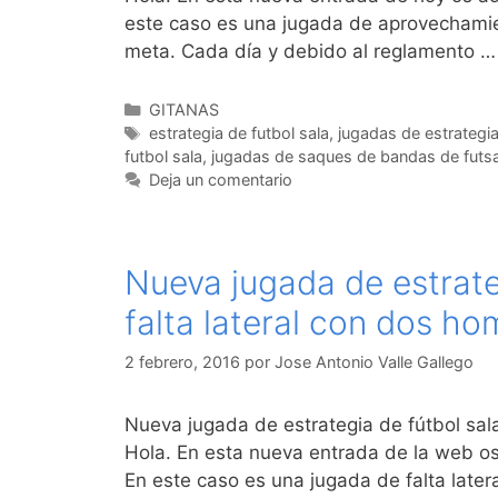
este caso es una jugada de aprovechami
meta. Cada día y debido al reglamento 
Categorías
GITANAS
Etiquetas
estrategia de futbol sala
,
jugadas de estrategi
futbol sala
,
jugadas de saques de bandas de futsa
Deja un comentario
Nueva jugada de estrate
falta lateral con dos ho
2 febrero, 2016
por
Jose Antonio Valle Gallego
Nueva jugada de estrategia de fútbol sal
Hola. En esta nueva entrada de la web os
En este caso es una jugada de falta later