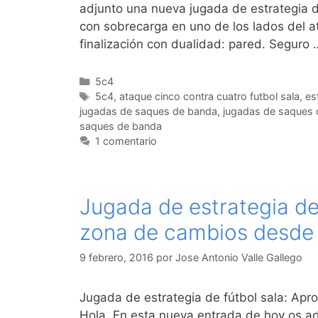
adjunto una nueva jugada de estrategia d
con sobrecarga en uno de los lados del 
finalización con dualidad: pared. Seguro
Categorías
5c4
Etiquetas
5c4
,
ataque cinco contra cuatro futbol sala
,
es
jugadas de saques de banda
,
jugadas de saques d
saques de banda
1 comentario
Jugada de estrategia de
zona de cambios desde
9 febrero, 2016
por
Jose Antonio Valle Gallego
Jugada de estrategia de fútbol sala: A
Hola. En esta nueva entrada de hoy os ad