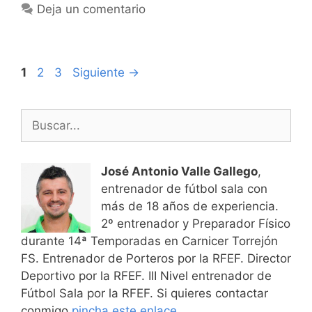
Deja un comentario
Navegación
Página
Página
Página
1
2
3
Siguiente
→
de
entradas
Buscar:
José Antonio Valle Gallego
,
entrenador de fútbol sala con
más de 18 años de experiencia.
2º entrenador y Preparador Físico
durante 14ª Temporadas en Carnicer Torrejón
FS. Entrenador de Porteros por la RFEF. Director
Deportivo por la RFEF. III Nivel entrenador de
Fútbol Sala por la RFEF. Si quieres contactar
conmigo
pincha este enlace.