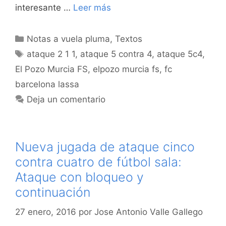
interesante …
Leer más
Categorías
Notas a vuela pluma
,
Textos
Etiquetas
ataque 2 1 1
,
ataque 5 contra 4
,
ataque 5c4
,
El Pozo Murcia FS
,
elpozo murcia fs
,
fc
barcelona lassa
Deja un comentario
Nueva jugada de ataque cinco
contra cuatro de fútbol sala:
Ataque con bloqueo y
continuación
27 enero, 2016
por
Jose Antonio Valle Gallego