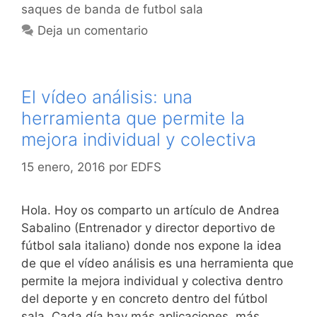
saques de banda de futbol sala
Deja un comentario
El vídeo análisis: una
herramienta que permite la
mejora individual y colectiva
15 enero, 2016
por
EDFS
Hola. Hoy os comparto un artículo de Andrea
Sabalino (Entrenador y director deportivo de
fútbol sala italiano) donde nos expone la idea
de que el vídeo análisis es una herramienta que
permite la mejora individual y colectiva dentro
del deporte y en concreto dentro del fútbol
sala. Cada día hay más aplicaciones, más