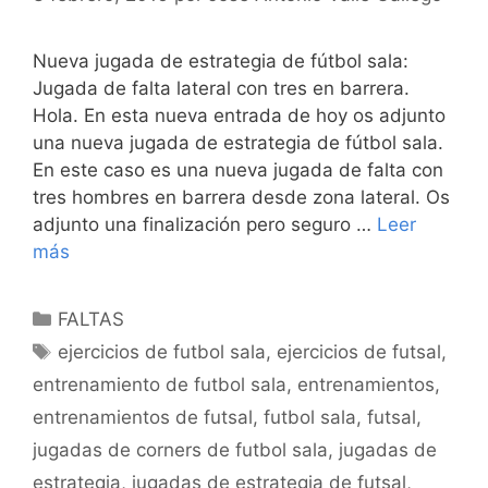
Nueva jugada de estrategia de fútbol sala:
Jugada de falta lateral con tres en barrera.
Hola. En esta nueva entrada de hoy os adjunto
una nueva jugada de estrategia de fútbol sala.
En este caso es una nueva jugada de falta con
tres hombres en barrera desde zona lateral. Os
adjunto una finalización pero seguro …
Leer
más
Categorías
FALTAS
Etiquetas
ejercicios de futbol sala
,
ejercicios de futsal
,
entrenamiento de futbol sala
,
entrenamientos
,
entrenamientos de futsal
,
futbol sala
,
futsal
,
jugadas de corners de futbol sala
,
jugadas de
estrategia
,
jugadas de estrategia de futsal
,