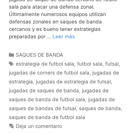
sala para atacar una defensa zonal.
Últimamente numerosos equipos utilizan
defensas zonales en saques de banda
cercanos y es bueno tener estrategias
preparadas por …
Leer más
Categorías
SAQUES DE BANDA
Etiquetas
estrategia de futbol sala
,
futbol sala
,
futsal
,
jugadas de corners de futbol sala
,
jugadas de
estrategia
,
jugadas de estrategia de futsal
,
jugadas de saques de banda
,
jugadas de
saques de banda de futbol sala
,
jugadas de
saques de bandas de futsal
,
saques de banda
,
saques de banda de futbol sala
Deja un comentario