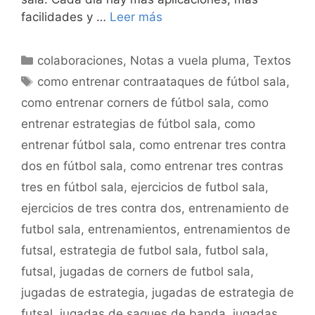
facilidades y …
Leer más
Categorías
colaboraciones
,
Notas a vuela pluma
,
Textos
Etiquetas
como entrenar contraataques de fútbol sala
,
como entrenar corners de fútbol sala
,
como
entrenar estrategias de fútbol sala
,
como
entrenar fútbol sala
,
como entrenar tres contra
dos en fútbol sala
,
como entrenar tres contras
tres en fútbol sala
,
ejercicios de futbol sala
,
ejercicios de tres contra dos
,
entrenamiento de
futbol sala
,
entrenamientos
,
entrenamientos de
futsal
,
estrategia de futbol sala
,
futbol sala
,
futsal
,
jugadas de corners de futbol sala
,
jugadas de estrategia
,
jugadas de estrategia de
futsal
,
jugadas de saques de banda
,
jugadas