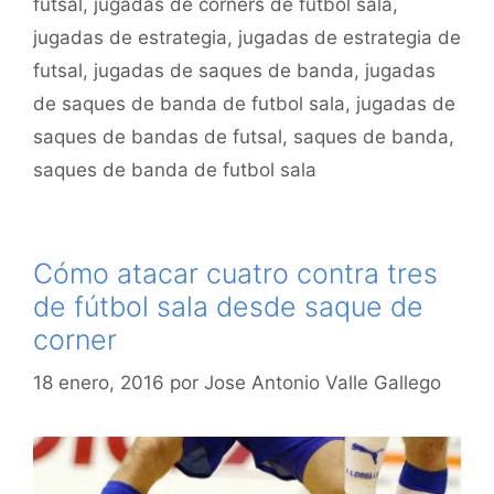
futsal
,
jugadas de corners de futbol sala
,
jugadas de estrategia
,
jugadas de estrategia de
futsal
,
jugadas de saques de banda
,
jugadas
de saques de banda de futbol sala
,
jugadas de
saques de bandas de futsal
,
saques de banda
,
saques de banda de futbol sala
Cómo atacar cuatro contra tres
de fútbol sala desde saque de
corner
18 enero, 2016
por
Jose Antonio Valle Gallego