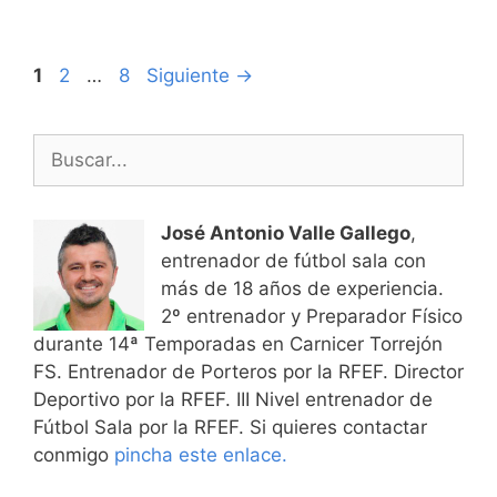
Navegación
Página
Página
Página
1
2
…
8
Siguiente
→
de
entradas
Buscar:
José Antonio Valle Gallego
,
entrenador de fútbol sala con
más de 18 años de experiencia.
2º entrenador y Preparador Físico
durante 14ª Temporadas en Carnicer Torrejón
FS. Entrenador de Porteros por la RFEF. Director
Deportivo por la RFEF. III Nivel entrenador de
Fútbol Sala por la RFEF. Si quieres contactar
conmigo
pincha este enlace.