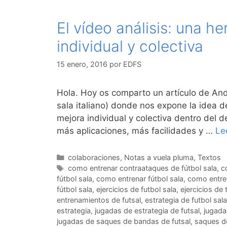
El vídeo análisis: una h
individual y colectiva
15 enero, 2016
por
EDFS
Hola. Hoy os comparto un artículo de And
sala italiano) donde nos expone la idea d
mejora individual y colectiva dentro del 
más aplicaciones, más facilidades y …
Le
Categorías
colaboraciones
,
Notas a vuela pluma
,
Textos
Etiquetas
como entrenar contraataques de fútbol sala
,
c
fútbol sala
,
como entrenar fútbol sala
,
como entren
fútbol sala
,
ejercicios de futbol sala
,
ejercicios de
entrenamientos de futsal
,
estrategia de futbol sala
estrategia
,
jugadas de estrategia de futsal
,
jugada
jugadas de saques de bandas de futsal
,
saques d