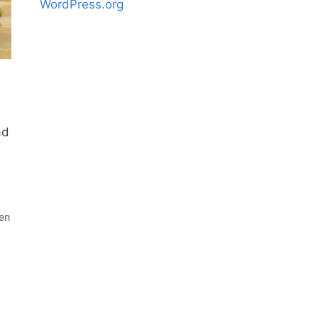
WordPress.org
ad
 en
,