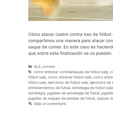
Cómo atacar cuatro contra tres de fútbol
compartimos una manera para atacar con s
saque de corner. En este caso es haciend
que sobre esta finalización se os puede
Categorías
4c3
,
corners
Etiquetas
como entrenar contraataques de fútbol sala
,
c
fútbol sala
,
como entrenar fútbol sala
,
como entren
fútbol sala
,
ejercicios de futbol sala
,
ejercicios de
entrenamientos de futsal
,
estrategia de futbol sala
estrategia
,
jugadas de estrategia de futsal
,
jugada
jugadas de saques de bandas de futsal
,
saques d
Deja un comentario