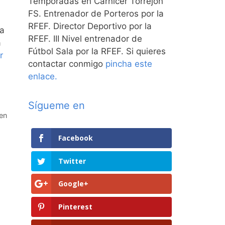
Temporadas en Carnicer Torrejón
FS. Entrenador de Porteros por la
RFEF. Director Deportivo por la
na
RFEF. III Nivel entrenador de
a
Fútbol Sala por la RFEF. Si quieres
r
contactar conmigo
pincha este
enlace.
Sígueme en
 en
Facebook
,
Twitter
Google+
Pinterest