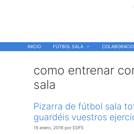
Saltar
al
contenido
INICIO
FÚTBOL SALA
COLABORACI
como entrenar con
sala
Pizarra de fútbol sala t
guardéis vuestros ejerci
19 enero, 2016
por
EDFS