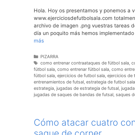
Hola. Hoy os presentamos y ponemos a vu
www.ejerciciosdefutbolsala.com totalment
archivo de imagen .png vuestras tareas d
día un poquito más hemos implementado e
más
Categorías
PIZARRA
Etiquetas
como entrenar contraataques de fútbol sala
,
c
fútbol sala
,
como entrenar fútbol sala
,
como entren
fútbol sala
,
ejercicios de futbol sala
,
ejercicios de
entrenamientos de futsal
,
estrategia de futbol sala
estrategia
,
jugadas de estrategia de futsal
,
jugada
jugadas de saques de bandas de futsal
,
saques d
Cómo atacar cuatro cont
saque de corner