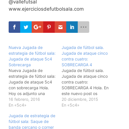
@vallefutsal
www.ejerciciosdefutbolsala.com
Nueva Jugada de
Jugada de fútbol sala.
estrategia de fútbol sala:
Jugada de ataque cinco
Jugada de ataque 5c4
contra cuatro:
Sobrecarga
SOBRECARGA 4
Nueva Jugada de
Jugada de fútbol sala.
estrategia de fútbol sala:
Jugada de ataque cinco
Jugada de ataque 5c4
contra cuatro:
con sobrecarga Hola.
SOBRECARGA 4 Hola. En
Hoy os adjunto una
este nuevo post os
nueva jugada de
16 febrero, 2016
adjunto es nuevas ideas
20 diciembre, 2015
estrategia de fútbol sala.
En «5c4»
de ataque 5c4 con
En «5c4»
En este caso es una
sobrecarga o
Jugada de estrategia de
jugada de ataque 5c4
superioridad numérica
fútbol sala: Saque de
con sobrecarga en uno
en uno de los lados.
banda cercano o corner
de los lados del ataque.
Como siempre os digo: