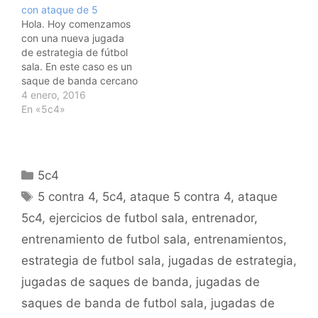
con ataque de 5
Dentro de esta
seguro que de aquí se
Hola. Hoy comenzamos
sobrecarga se busca
os ocurren más
con una nueva jugada
una…
finalizaciones y es…
de estrategia de fútbol
sala. En este caso es un
saque de banda cercano
o corner con ataque de
4 enero, 2016
cinco contra cuatro. Os
En «5c4»
adjunto una sola
posibilidad de
finalización pero seguro
que a todos vosotros se
Categorías
5c4
os ocurren muchas más.
Etiquetas
No lo dudo.…
5 contra 4
,
5c4
,
ataque 5 contra 4
,
ataque
5c4
,
ejercicios de futbol sala
,
entrenador
,
entrenamiento de futbol sala
,
entrenamientos
,
estrategia de futbol sala
,
jugadas de estrategia
,
jugadas de saques de banda
,
jugadas de
saques de banda de futbol sala
,
jugadas de